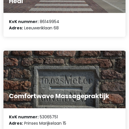
Heal
KvK nummer:
86149954
Adres:
Leeuweriklaan 68
Comfortwave Massagepraktijk
KvK nummer:
53065751
Adres:
Prinses Marijkelaan 15