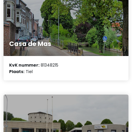
Casa de Mas
KvK nummer:
81348215
Plaats:
Tiel