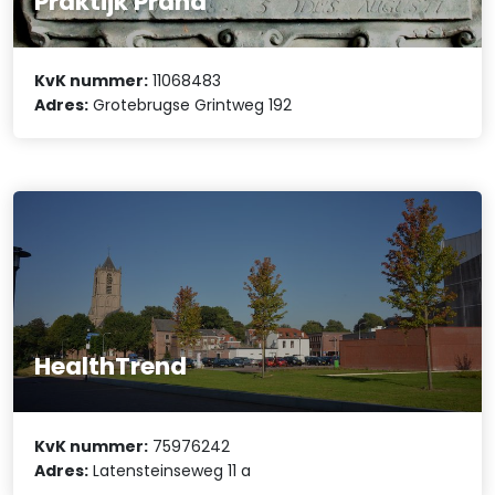
Praktijk Prana
KvK nummer:
11068483
Adres:
Grotebrugse Grintweg 192
HealthTrend
KvK nummer:
75976242
Adres:
Latensteinseweg 11 a