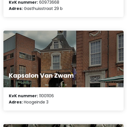
KvK nummer:
60973668
Adres:
Gasthuisstraat 29 b
Kapsalon Van Zwam
KvK nummer:
11001106
Adres:
Hoogeinde 3