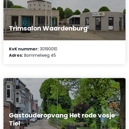
Trimsalon Waardenburg
KvK nummer:
30190010
Adres:
Bommelweg 45
Gastouderopvang Het rode vosje
Tiel