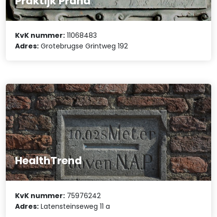
Praktijk Prana
KvK nummer:
11068483
Adres:
Grotebrugse Grintweg 192
HealthTrend
KvK nummer:
75976242
Adres:
Latensteinseweg 11 a