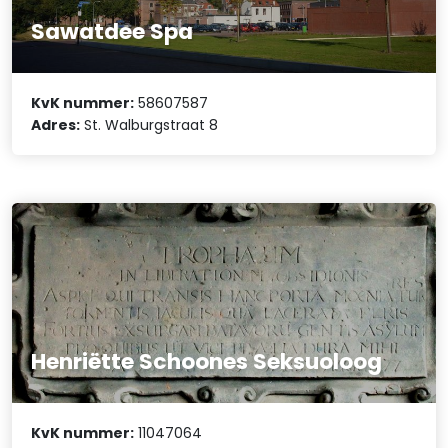
Sawatdee Spa
KvK nummer:
58607587
Adres:
St. Walburgstraat 8
Henriëtte Schoones Seksuoloog
KvK nummer:
11047064