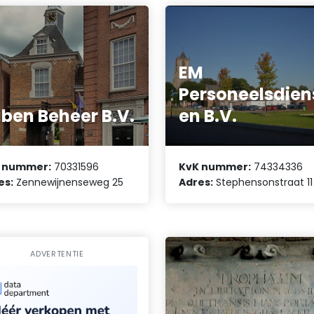
EM
Personeelsdien
ben Beheer B.V.
en B.V.
 nummer:
70331596
KvK nummer:
74334336
es:
Zennewijnenseweg 25
Adres:
Stephensonstraat 11
ADVERTENTIE