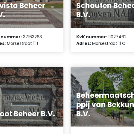
vista Beheer
Schouten Behe
V.
B.V.
 nummer:
37163263
KvK nummer:
11027462
es:
Morsestraat 11 t
Adres:
Morsestraat 11 O
Beheermaatsc
ppij van Bekku
oot Beheer B.V.
B.V.