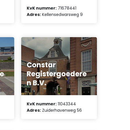
KvK nummer:
71678441
Adres:
Kellensedwarsweg 9
Constar
re
Registergoedere
n B.V.
KvK nummer:
11043344
Adres:
Zuiderhavenweg 56