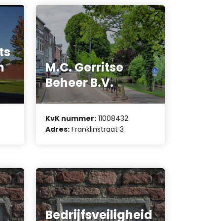
ts
n
M.C. Gerritse
Beheer B.V.
KvK nummer:
11008432
Adres:
Franklinstraat 3
Bedrijfsveiligheid