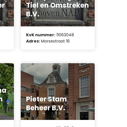
er
Tiel en Omstreken
B.V.
KvK nummer:
11063048
Adres:
Morsestraat 16
ha
m
Pieter Stam
Beheer B.V.