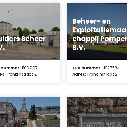
Beheer- en
Exploitatiemaa
lders Beheer
chappij Pompe
V.
B.V.
 nummer:
11002107
KvK nummer:
11027584
es:
Franklinstraat 2
Adres:
Franklinstraat 2