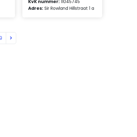
KvK nummer:
11045745
Adres:
Sir Rowland Hillstraat 1 a
9