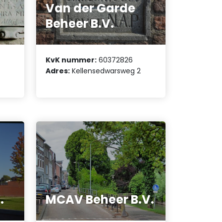
Van der Garde
Beheer B.V.
KvK nummer:
60372826
Adres:
Kellensedwarsweg 2
.
MCAV Beheer B.V.