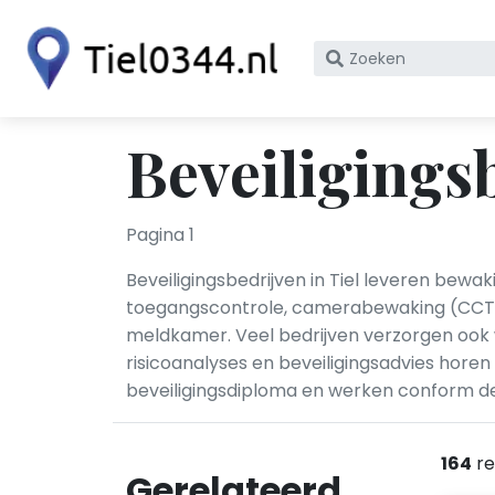
Zoek
op
bedrijfsnaam
of
Beveiligingsb
KvK
nummer
Pagina 1
Beveiligingsbedrijven in Tiel leveren bew
toegangscontrole, camerabewaking (CCTV), 
meldkamer. Veel bedrijven verzorgen ook w
risicoanalyses en beveiligingsadvies hor
beveiligingsdiploma en werken conform de
164
re
Gerelateerd