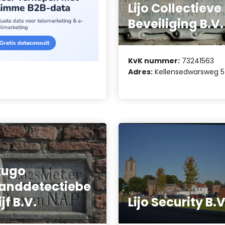
Lijo Collectieve
Beveiliging B.V.
KvK nummer:
73241563
Adres:
Kellensedwarsweg 5
kugo
anddetectiebe
ijf B.V.
Lijo Security B.V