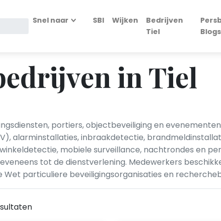
Snel naar
SBI
Wijken
Bedrijven
Persb
Tiel
Blogs
edrijven in Tiel
akingsdiensten, portiers, objectbeveiliging en evenement
alarminstallaties, inbraakdetectie, brandmeldinstallati
inkeldetectie, mobiele surveillance, nachtrondes en pers
en eveneens tot de dienstverlening. Medewerkers beschik
 Wet particuliere beveiligingsorganisaties en recherch
sultaten