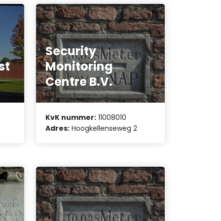
Security
st
Monitoring
Centre B.V.
KvK nummer:
11008010
Adres:
Hoogkellenseweg 2