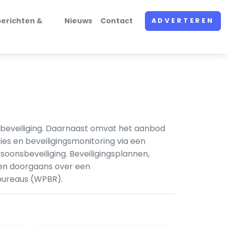
erichten &
Nieuws
Contact
ADVERTEREN
enbeveiliging. Daarnaast omvat het aanbod
es en beveiligingsmonitoring via een
oonsbeveiliging. Beveiligingsplannen,
ken doorgaans over een
ebureaus (WPBR).