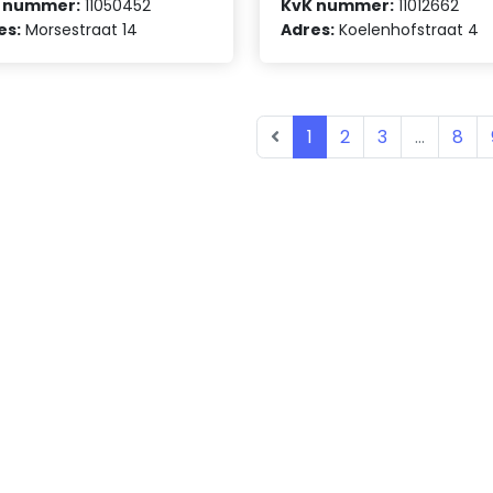
 nummer:
11050452
KvK nummer:
11012662
es:
Morsestraat 14
Adres:
Koelenhofstraat 4
1
2
3
...
8