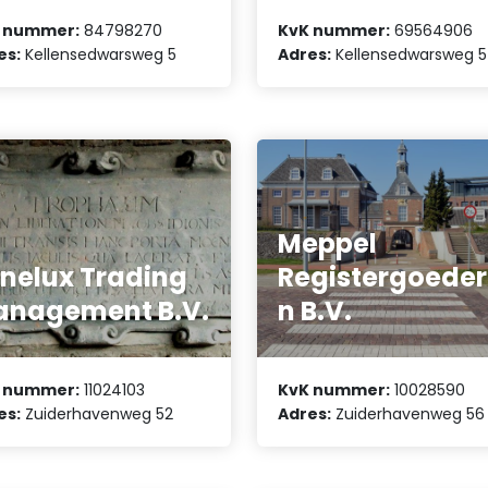
 nummer:
84798270
KvK nummer:
69564906
es:
Kellensedwarsweg 5
Adres:
Kellensedwarsweg 5
Meppel
nelux Trading
Registergoede
nagement B.V.
n B.V.
 nummer:
11024103
KvK nummer:
10028590
es:
Zuiderhavenweg 52
Adres:
Zuiderhavenweg 56