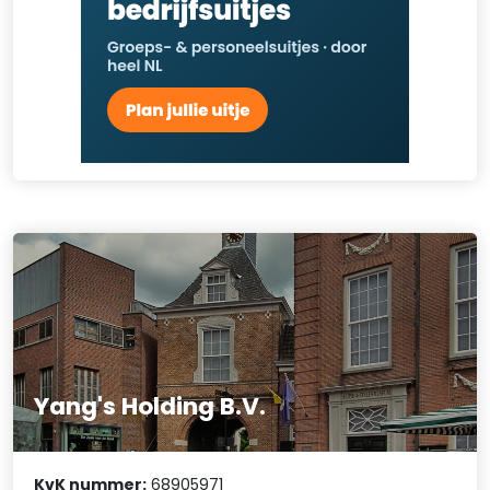
Yang's Holding B.V.
KvK nummer:
68905971