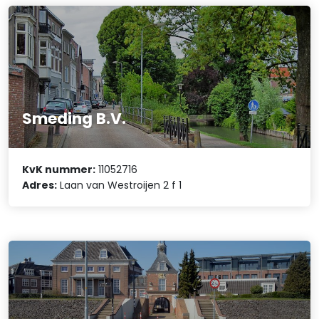
Smeding B.V.
KvK nummer:
11052716
Adres:
Laan van Westroijen 2 f 1