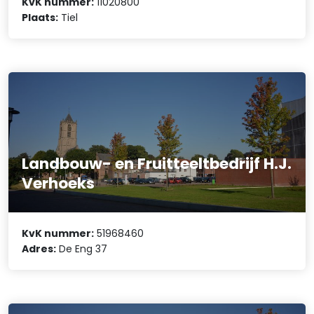
KvK nummer:
11020800
Plaats:
Tiel
Landbouw- en Fruitteeltbedrijf H.J.
Verhoeks
KvK nummer:
51968460
Adres:
De Eng 37