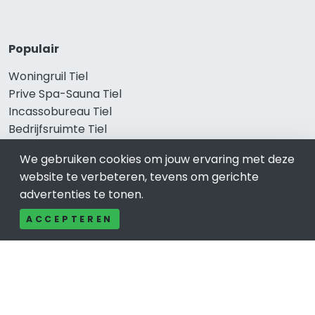
Populair
Woningruil Tiel
Prive Spa-Sauna Tiel
Incassobureau Tiel
Bedrijfsruimte Tiel
Ongediertebestrijding Tiel
We gebruiken cookies om jouw ervaring met deze
website te verbeteren, tevens om gerichte
advertenties te tonen.
ACCEPTEREN
×
© 2019 - 2026 Realisatie en SEO door
SEO-bureau
Lion
Internet. Betaal alleen voor bewezen resultaten?
SEO