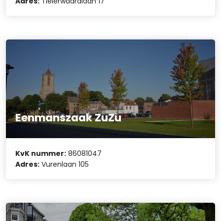
Adres:
Tielerwaardlaan 17
Eenmanszaak ZuZu
KvK nummer:
86081047
Adres:
Vurenlaan 105