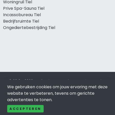
Woningruil Tiel
Prive Spa-Sauna Tiel
Incassobureau Tiel
Bedrijfsruimte Tiel
Ongediertebestrijding Tiel
© 2019 - 2026 Realisatie en SEO door
SEO-bureau
Lion
We gebruiken cookies om jouw ervaring met deze
Internet. Betaal alleen voor bewezen resultaten?
SEO
optimalisatie No Cure No Pay
.
Tiel
is onderdeel van Lion
website te verbeteren, tevens om gerichte
Internet.
advertenties te tonen.
Beeldcredits
ACCEPTEREN