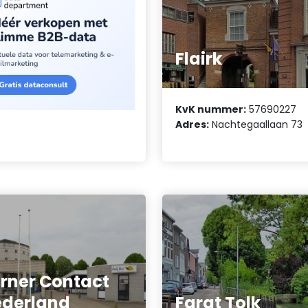
Flairk
KvK nummer:
57690227
Adres:
Nachtegaallaan 73
rner Contact
derland
Farat Tolk