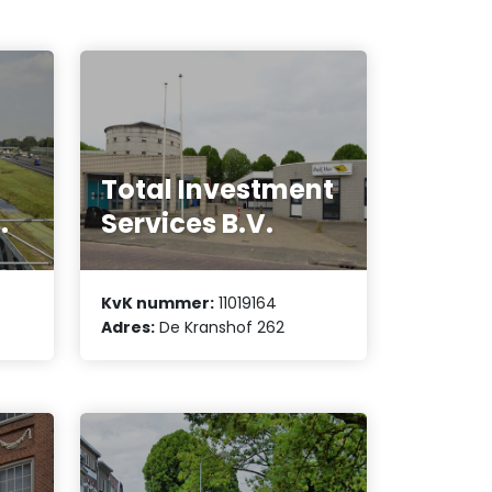
Total Investment
.
Services B.V.
KvK nummer:
11019164
Adres:
De Kranshof 262