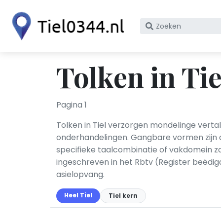
Zoek
op
bedrijfsnaam
of
Tolken in Tie
KvK
nummer
Pagina 1
Tolken in Tiel verzorgen mondelinge vertal
onderhandelingen. Gangbare vormen zijn con
specifieke taalcombinatie of vakdomein zoa
ingeschreven in het Rbtv (Register beëdigd
asielopvang.
Heel Tiel
Tiel kern