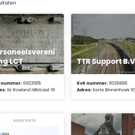
ultaten
rsoneelsvereni
ng LCT
TTR Support B.V
 nummer:
69231915
KvK nummer:
11026896
es:
Sir Rowland Hillstraat 19
Adres:
Korte Binnenhoek 10
ADVERTENTIE