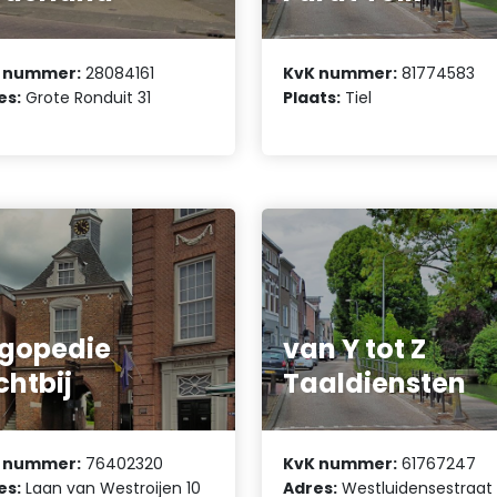
 nummer:
28084161
KvK nummer:
81774583
es:
Grote Ronduit 31
Plaats:
Tiel
gopedie
van Y tot Z
chtbij
Taaldiensten
 nummer:
76402320
KvK nummer:
61767247
es:
Laan van Westroijen 10
Adres:
Westluidensestraat