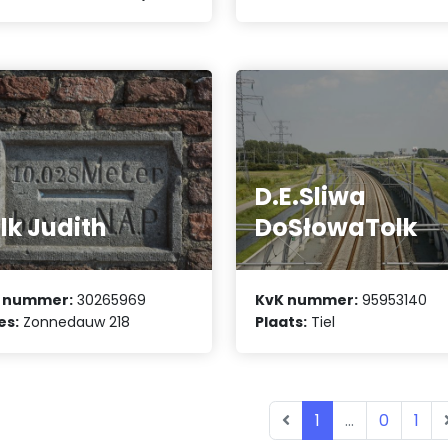
D.E.Sliwa
lk Judith
DoSłowaTolk
 nummer:
30265969
KvK nummer:
95953140
es:
Zonnedauw 218
Plaats:
Tiel
1
...
0
1