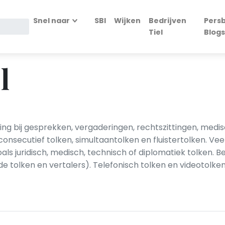
Snel naar
SBI
Wijken
Bedrijven
Persb
Tiel
Blogs
l
ing bij gesprekken, vergaderingen, rechtszittingen, medis
secutief tolken, simultaantolken en fluistertolken. Veel 
ls juridisch, medisch, technisch of diplomatiek tolken. B
e tolken en vertalers). Telefonisch tolken en videotolke