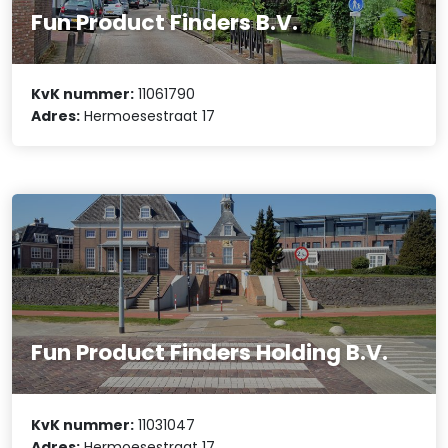
Fun Product Finders B.V.
KvK nummer:
11061790
Adres:
Hermoesestraat 17
Fun Product Finders Holding B.V.
KvK nummer:
11031047
Adres:
Hermoesestraat 17