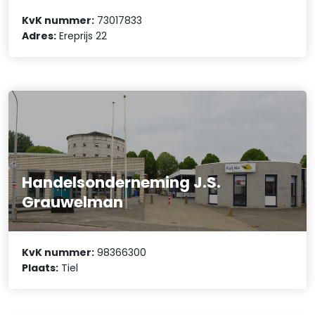
KvK nummer:
73017833
Adres:
Ereprijs 22
Handelsonderneming J.S.
Grauwelman
KvK nummer:
98366300
Plaats:
Tiel