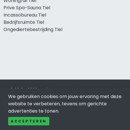
Woningruil Tiel
Prive Spa-Sauna Tiel
Incassobureau Tiel
Bedrijfsruimte Tiel
Ongediertebestrijding Tiel
© 2019 - 2026 Realisatie en SEO door
SEO-bureau
Lion
We gebruiken cookies om jouw ervaring met deze
Internet. Betaal alleen voor bewezen resultaten?
SEO
optimalisatie No Cure No Pay
.
Tiel
is onderdeel van Lion
website te verbeteren, tevens om gerichte
Internet.
advertenties te tonen.
Beeldcredits
ACCEPTEREN