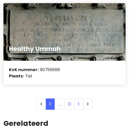
Healthy Ummah
KvK nummer:
90756568
Plaats:
Tiel
1
...
0
1
Gerelateerd