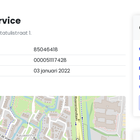
rvice
tulistraat 1.
85046418
000051117428
03 januari 2022