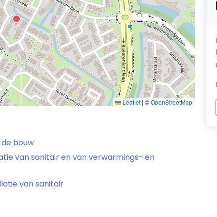
Leaflet
|
©
OpenStreetMap
 de bouw
latie van sanitair en van verwarmings- en
latie van sanitair