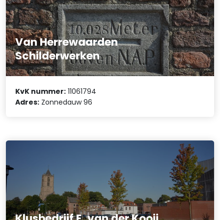
Van Herrewaarden
Schilderwerken
KvK nummer:
11061794
Adres:
Zonnedauw 96
Klusbedrijf E. van der Kooij