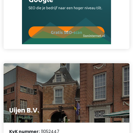
Uijen B.V.
KvK nummer:
11052447