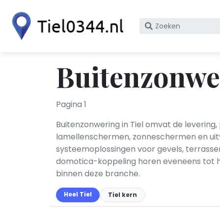
Zoek
op
bedrijfsnaam
of
Buitenzonwer
KvK
nummer
Pagina 1
Buitenzonwering in Tiel omvat de levering,
lamellenschermen, zonneschermen en uitva
systeemoplossingen voor gevels, terrasse
domotica-koppeling horen eveneens tot he
binnen deze branche.
Heel Tiel
Tiel kern