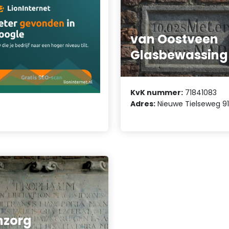
van Oostveen
Glasbewassing
KvK nummer:
71841083
Adres:
Nieuwe Tielseweg 9
nzorg