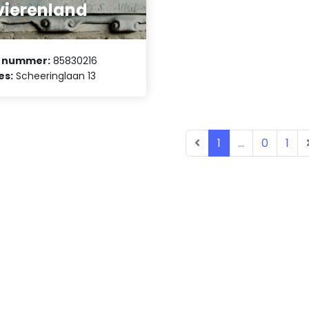
vierenland
 nummer:
85830216
es:
Scheeringlaan 13
1
...
0
1