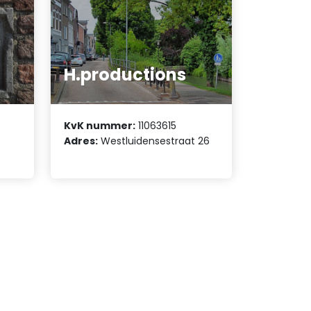
H.productions
KvK nummer:
11063615
1
Adres:
Westluidensestraat 26