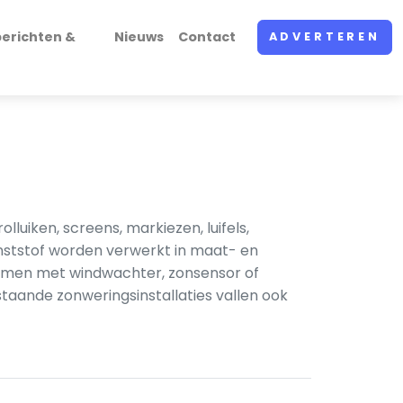
erichten &
Nieuws
Contact
ADVERTEREN
luiken, screens, markiezen, luifels,
nststof worden verwerkt in maat- en
temen met windwachter, zonsensor of
taande zonweringsinstallaties vallen ook