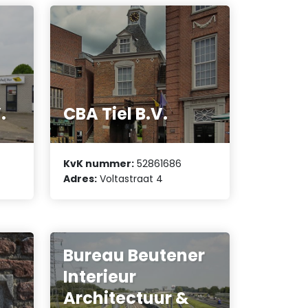
.
CBA Tiel B.V.
KvK nummer:
52861686
Adres:
Voltastraat 4
Bureau Beutener
Interieur
Architectuur &