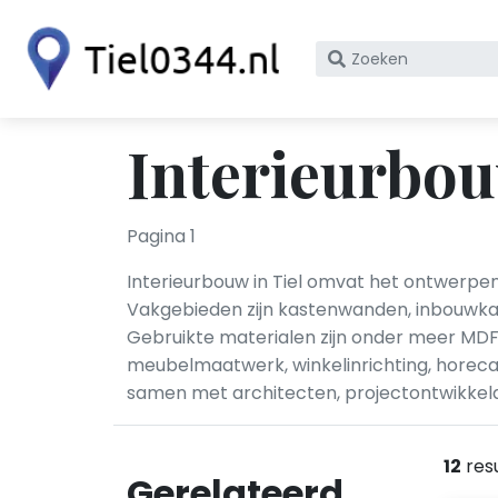
Zoek
op
bedrijfsnaam
of
Interieurbou
KvK
nummer
Pagina 1
Interieurbouw in Tiel omvat het ontwerpe
Vakgebieden zijn kastenwanden, inbouwka
Gebruikte materialen zijn onder meer MDF
meubelmaatwerk, winkelinrichting, horeca-
samen met architecten, projectontwikkel
12
res
Gerelateerd