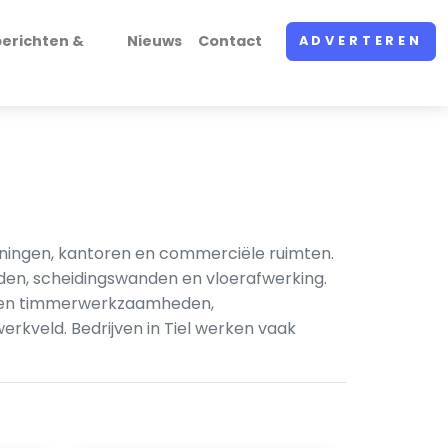
erichten &
Nieuws
Contact
ADVERTEREN
oningen, kantoren en commerciële ruimten.
en, scheidingswanden en vloerafwerking.
horen timmerwerkzaamheden,
rkveld. Bedrijven in Tiel werken vaak