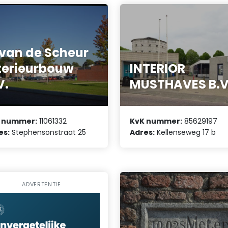
 van de Scheur
terieurbouw
INTERIOR
V.
MUSTHAVES B.V
 nummer:
11061332
KvK nummer:
85629197
es:
Stephensonstraat 25
Adres:
Kellenseweg 17 b
ADVERTENTIE