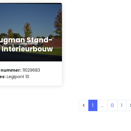
rugman Stand-
 Interieurbouw
 nummer:
11029683
es:
Legipont 10
1
...
0
1