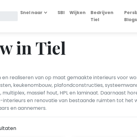
Snel naar
SBI
Wijken
Bedrijven
Persb
Tiel
Blogs
w in Tiel
n en realiseren van op maat gemaakte interieurs voor w
sten, keukenombouw, plafondconstructies, systeemwand
, multiplex, massief hout, HPL en laminaat. Daarnaast 
interieurs en renovatie van bestaande ruimten tot het we
aars en aannemers.
ultaten