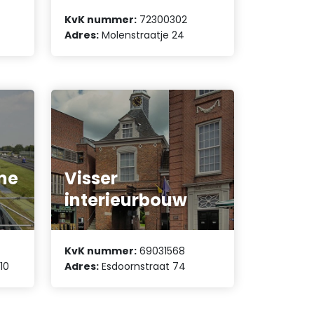
KvK nummer:
72300302
Adres:
Molenstraatje 24
me
Visser
interieurbouw
KvK nummer:
69031568
10
Adres:
Esdoornstraat 74