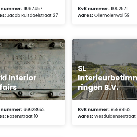
 nummer:
11067457
KvK nummer:
11002571
es:
Jacob Ruisdaelstraat 27
Adres:
Oliemolenwal 59
SL
ki Interior
Interieurbetim
fairs
ringen B.V.
 nummer:
66628652
KvK nummer:
85988162
es:
Rozenstraat 10
Adres:
Westluidensestraat 