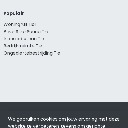
Populair
Woningruil Tiel
Prive Spa-Sauna Tiel
Incassobureau Tiel
Bedrijfsruimte Tiel
Ongediertebestrijding Tiel
© 2019 - 2026 Realisatie en SEO door
SEO-bureau
Lion
We gebruiken cookies om jouw ervaring met deze
Internet. Betaal alleen voor bewezen resultaten?
SEO
optimalisatie No Cure No Pay
.
Tiel
is onderdeel van Lion
website te verbeteren, tevens om gerichte