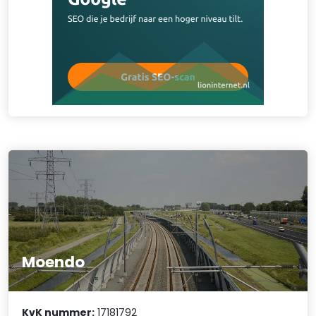
Moendo
KvK nummer:
17181792