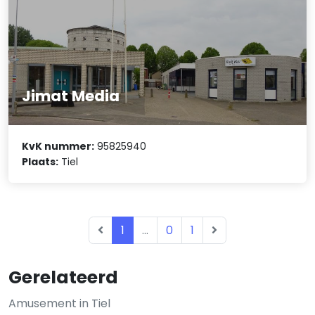
Jimat Media
KvK nummer:
95825940
Plaats:
Tiel
1
...
0
1
Gerelateerd
Amusement in Tiel