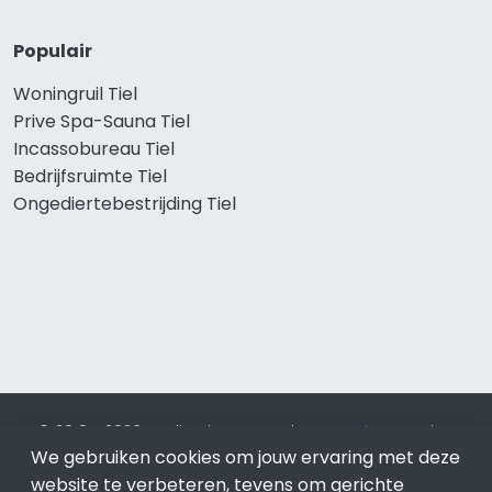
Populair
Woningruil Tiel
Prive Spa-Sauna Tiel
Incassobureau Tiel
Bedrijfsruimte Tiel
Ongediertebestrijding Tiel
© 2019 - 2026 Realisatie en SEO door
SEO-bureau
Lion
We gebruiken cookies om jouw ervaring met deze
Internet. Betaal alleen voor bewezen resultaten?
SEO
optimalisatie No Cure No Pay
.
Tiel
is onderdeel van Lion
website te verbeteren, tevens om gerichte