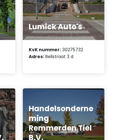
Lumick Auto's
KvK nummer:
30275732
Adres:
Bellstraat 3 d
Handelsonderne
ming
Remmerden Tiel
.
B.V.