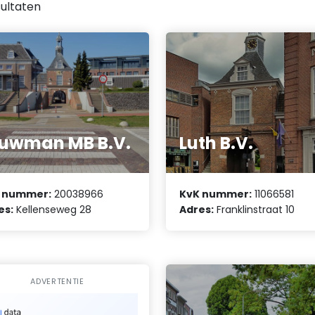
ultaten
uwman MB B.V.
Luth B.V.
 nummer:
20038966
KvK nummer:
11066581
es:
Kellenseweg 28
Adres:
Franklinstraat 10
ADVERTENTIE