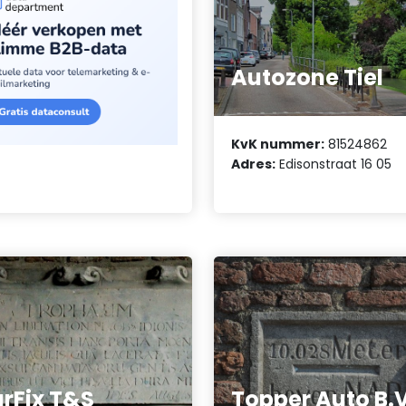
Autozone Tiel
KvK nummer:
81524862
Adres:
Edisonstraat 16 05
rFix T&S
Topper Auto B.V