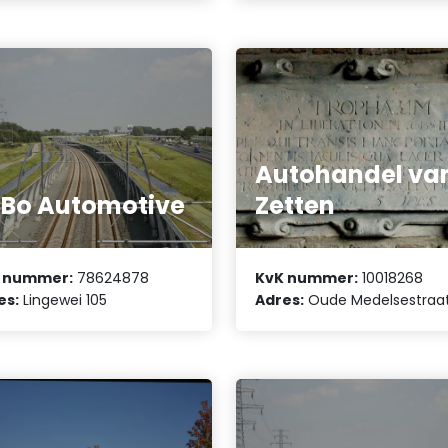
Autohandel va
Bo Automotive
Zetten
 nummer:
78624878
KvK nummer:
10018268
es:
Lingewei 105
Adres:
Oude Medelsestraat