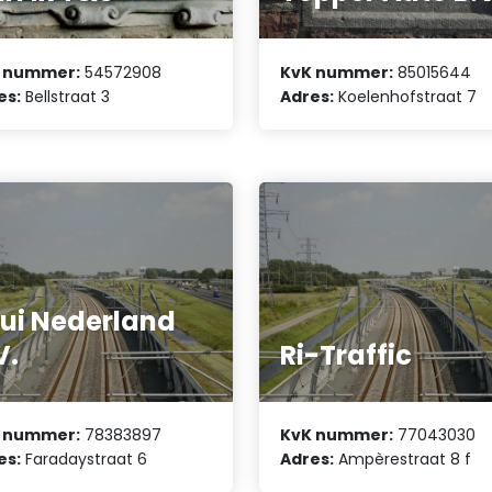
 nummer:
54572908
KvK nummer:
85015644
es:
Bellstraat 3
Adres:
Koelenhofstraat 7
ui Nederland
V.
Ri-Traffic
 nummer:
78383897
KvK nummer:
77043030
es:
Faradaystraat 6
Adres:
Ampèrestraat 8 f