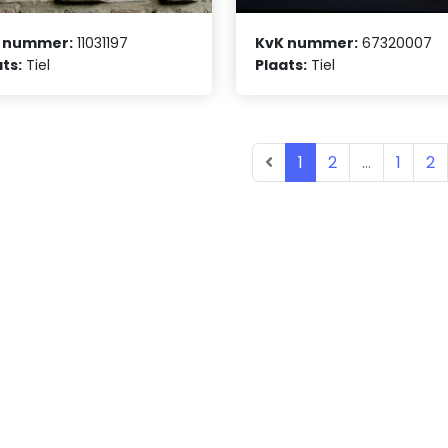
 nummer:
11031197
KvK nummer:
67320007
ts:
Tiel
Plaats:
Tiel
1
2
...
1
2