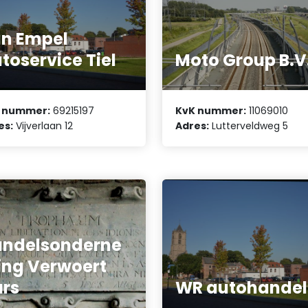
n Empel
toservice Tiel
Moto Group B.V
 nummer:
69215197
KvK nummer:
11069010
es:
Vijverlaan 12
Adres:
Lutterveldweg 5
ndelsonderne
ng Verwoert
rs
WR autohandel