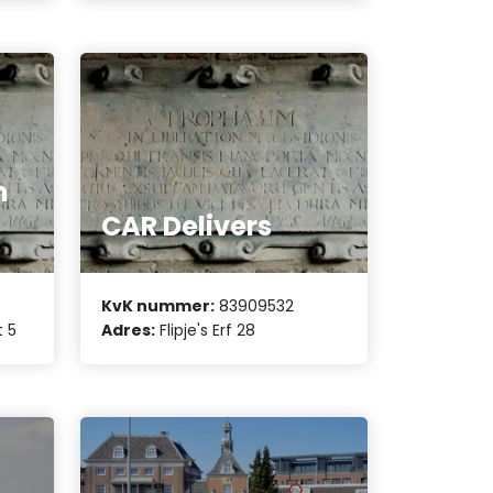
n
CAR Delivers
KvK nummer:
83909532
 5
Adres:
Flipje's Erf 28