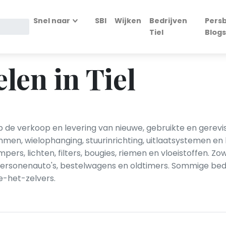
Snel naar
SBI
Wijken
Bedrijven
Persb
Tiel
Blogs
len in Tiel
op de verkoop en levering van nieuwe, gebruikte en gerev
men, wielophanging, stuurinrichting, uitlaatsystemen e
pers, lichten, filters, bougies, riemen en vloeistoffen.
ersonenauto's, bestelwagens en oldtimers. Sommige bed
e-het-zelvers.