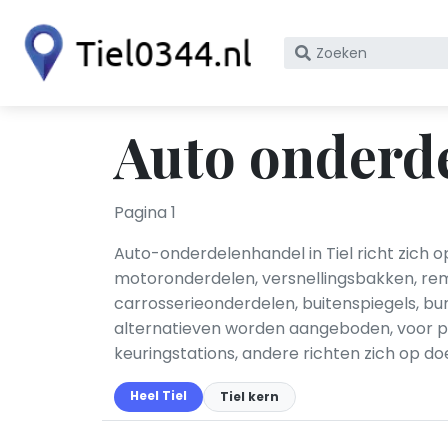
Zoek
op
bedrijfsnaam
of
Auto onderde
KvK
nummer
Pagina 1
Auto-onderdelenhandel in Tiel richt zich 
motoronderdelen, versnellingsbakken, rem
carrosserieonderdelen, buitenspiegels, bum
alternatieven worden aangeboden, voor p
keuringstations, andere richten zich op do
Heel Tiel
Tiel kern