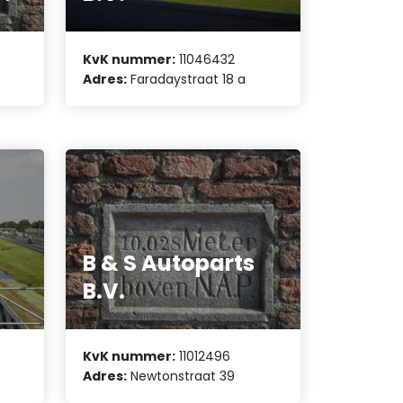
KvK nummer:
11046432
Adres:
Faradaystraat 18 a
B & S Autoparts
B.V.
KvK nummer:
11012496
Adres:
Newtonstraat 39