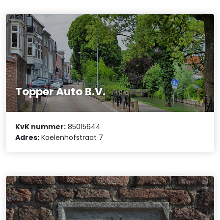
Topper Auto B.V.
KvK nummer:
85015644
Adres:
Koelenhofstraat 7