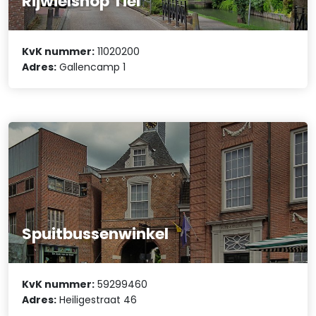
Rijwielshop Tiel
KvK nummer:
11020200
Adres:
Gallencamp 1
Spuitbussenwinkel
KvK nummer:
59299460
Adres:
Heiligestraat 46