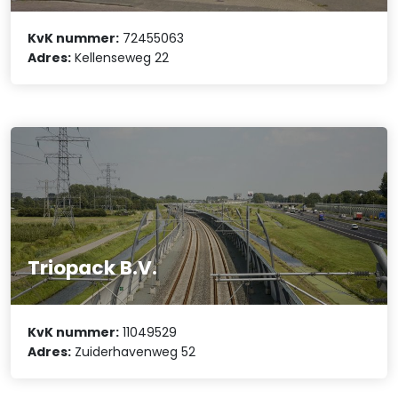
KvK nummer:
72455063
Adres:
Kellenseweg 22
Triopack B.V.
KvK nummer:
11049529
Adres:
Zuiderhavenweg 52