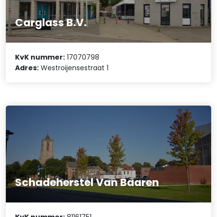
Carglass B.V.
KvK nummer:
17070798
Adres:
Westroijensestraat 1
Schadeherstel Van Baaren