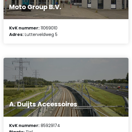
Moto Group B.V.
KvK nummer:
11069010
Adres:
Lutterveldweg 5
A. Duijts Accessoires
KvK nummer:
85929174
Plaats:
Tiel