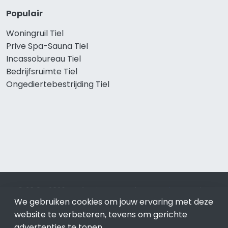
Populair
Woningruil Tiel
Prive Spa-Sauna Tiel
Incassobureau Tiel
Bedrijfsruimte Tiel
Ongediertebestrijding Tiel
© 2019 - 2026 Realisatie en SEO door
SEO-bureau
Lion
We gebruiken cookies om jouw ervaring met deze
Internet. Betaal alleen voor bewezen resultaten?
SEO
optimalisatie No Cure No Pay
.
Tiel
is onderdeel van Lion
website te verbeteren, tevens om gerichte
Internet.
advertenties te tonen.