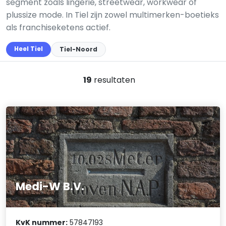
segment zoals lingerie, streetwear, workwear of
plussize mode. In Tiel zijn zowel multimerken-boetieks
als franchiseketens actief.
Heel Tiel
Tiel-Noord
19
resultaten
Medi-W B.V.
KvK nummer:
57847193