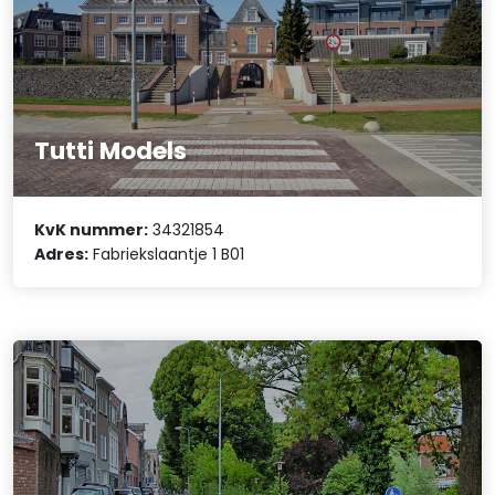
Tutti Models
KvK nummer:
34321854
Adres:
Fabriekslaantje 1 B01