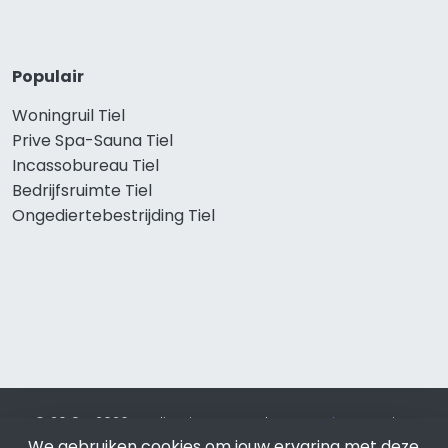
Populair
Woningruil Tiel
Prive Spa-Sauna Tiel
Incassobureau Tiel
Bedrijfsruimte Tiel
Ongediertebestrijding Tiel
© 2019 - 2026 Realisatie en SEO door
SEO-bureau
Lion
We gebruiken cookies om jouw ervaring met deze
Internet. Betaal alleen voor bewezen resultaten?
SEO