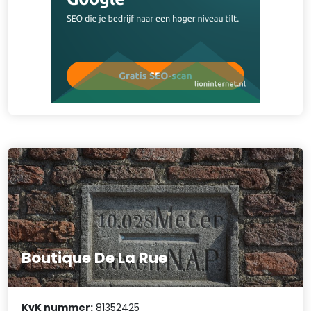
Boutique De La Rue
KvK nummer:
81352425