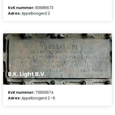
KvK nummer:
83686673
Adres:
Appelboogerd 2
B.K. Light B.V.
KvK nummer:
73656674
Adres:
Appelboogerd 2 -6