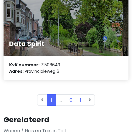
Data Spirit
KvK nummer:
71508643
Adres:
Provincialeweg 6
1
...
0
1
Gerelateerd
Wonen / Huis en Tuin in Tiel