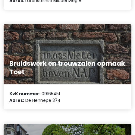
Adres:
Latensteinse Middenweg 8
Bruidswerk en trouwzalen opmaak
Toet
KvK nummer:
09165451
Adres:
De Hennepe 374