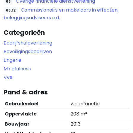
Overige financiële dienstverlening
66
Commissionairs en makelaars in effecten,
66.12
beleggingsadviseurs e.d.
Categorieën
Bedrijfshulpverlening
Beveiligingsbedrijven
Lingerie
Mindfulness
Vve
Pand & adres
Gebruiksdoel
woonfunctie
Oppervlakte
208 m²
Bouwjaar
2013