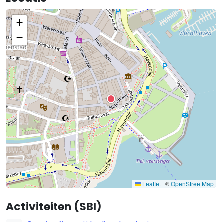
+
−
Leaflet
|
©
OpenStreetMap
Activiteiten (SBI)