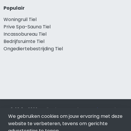
Populair
Woningruil Tiel
Prive Spa-Sauna Tiel
Incassobureau Tiel
Bedrijfsruimte Tiel
Ongediertebestrijding Tiel
© 2019 - 2026 Realisatie en SEO door
SEO-bureau
Lion
Internet. Betaal alleen voor bewezen resultaten?
SEO
We gebruiken cookies om jouw ervaring met deze
optimalisatie No Cure No Pay
.
Tiel
is onderdeel van Lion
website te verbeteren, tevens om gerichte
Internet.
advertenties te tonen.