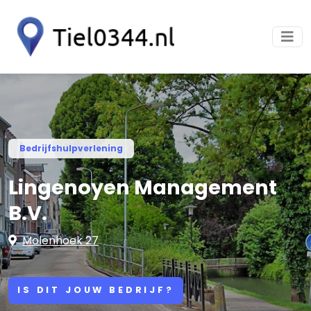
Bedrijfshulpverlening
Lingenoyen Management
B.V.
Molenhoek 27
IS DIT JOUW BEDRIJF?