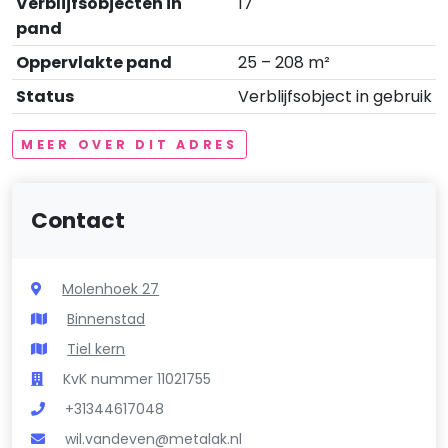
Verblijfsobjecten in
17
pand
Oppervlakte pand
25 – 208 m²
Status
Verblijfsobject in gebruik
MEER OVER DIT ADRES
Contact
Molenhoek 27
Binnenstad
Tiel kern
KvK nummer 11021755
+31344617048
wil.vandeven@metalak.nl