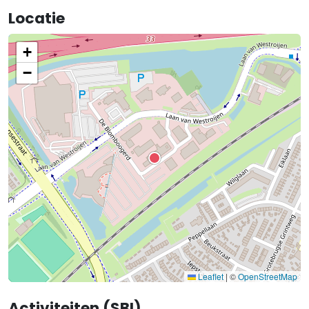
Locatie
+
−
Leaflet
|
©
OpenStreetMap
Activiteiten (SBI)