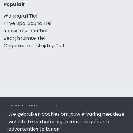
Populair
Woningruil Tiel
Prive Spa-Sauna Tiel
Incassobureau Tiel
Bedrijfsruimte Tiel
Ongediertebestrijding Tiel
© 2019 - 2026 Realisatie en SEO door
SEO-bureau
Lion
Internet. Betaal alleen voor bewezen resultaten?
SEO
We gebruiken cookies om jouw ervaring met deze
optimalisatie No Cure No Pay
.
Tiel
is onderdeel van Lion
website te verbeteren, tevens om gerichte
Internet.
advertenties te tonen.