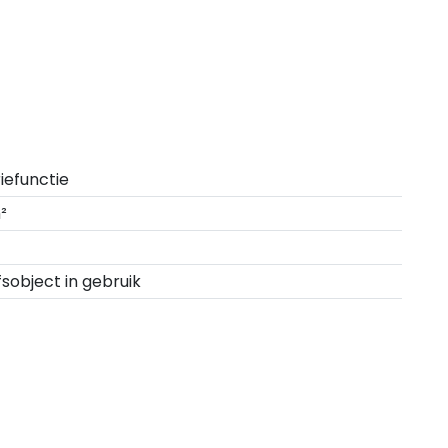
riefunctie
²
fsobject in gebruik