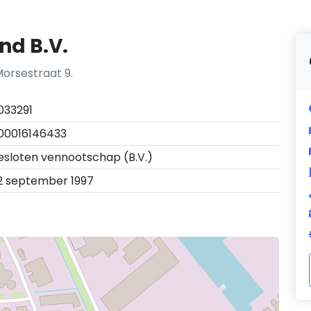
nd B.V.
Morsestraat 9.
1033291
00016146433
esloten vennootschap (B.V.)
2 september 1997