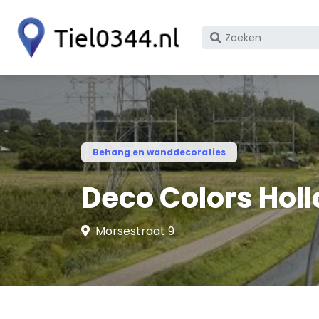
Zoek
op
bedrijfsnaam
of
KvK
nummer
Behang en wanddecoraties
Deco Colors Holl
Morsestraat 9