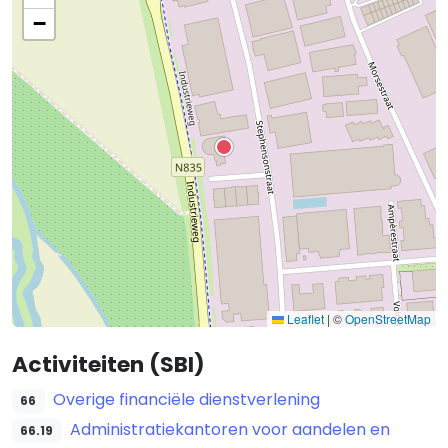
−
Leaflet
|
©
OpenStreetMap
Activiteiten (SBI)
Overige financiële dienstverlening
66
Administratiekantoren voor aandelen en
66.19